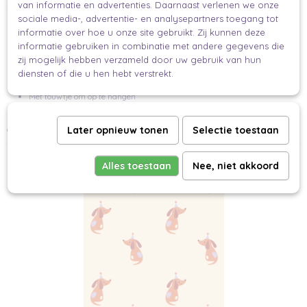
van informatie en advertenties. Daarnaast verlenen we onze
Specificaties
sociale media-, advertentie- en analysepartners toegang tot
Materiaal: Hout
informatie over hoe u onze site gebruikt. Zij kunnen deze
informatie gebruiken in combinatie met andere gegevens die
Formaat: 30 x 20 mm
zij mogelijk hebben verzameld door uw gebruik van hun
Kleur: Naturel hout
diensten of die u hen hebt verstrekt.
Met touwtje om op te hangen
Maak elk cadeau een beetje gezelliger met deze geluksteckel — klein,
charmant en boordevol feelgood vibes!
Later opnieuw tonen
Selectie toestaan
Ook interessant
Alles toestaan
Nee, niet akkoord